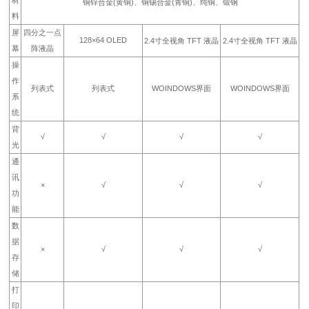
铜锌合金(黄铜)、铜锡合金(青铜)、纯铜、锻钢
料
屏
四分之一点
128×64 OLED
2.4寸全视角 TFT 液晶
2.4寸全视角 TFT 液晶
幕
阵液晶
操
作
列表式
列表式
WOINDOWS界面
WOINDOWS界面
系
统
背
√
√
√
√
光
通
讯
×
√
√
√
功
能
数
据
×
√
√
√
存
储
打
印