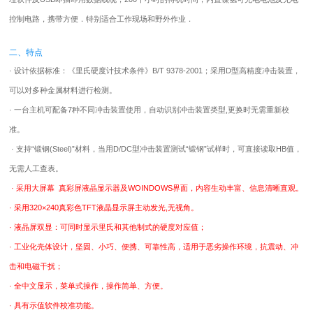
控制电路，携带方便．特别适合工作现场和野外作业．
二、特点
· 设计依据标准：《里氏硬度计技术条件》B/T 9378-2001；采用D型高精度冲击装置，
可以对多种金属材料进行检测。
· 一台主机可配备7种不同冲击装置使用，自动识别冲击装置类型,更换时无需重新校
准。
· 支持“锻钢(Steel)”材料，当用D/DC型冲击装置测试“锻钢”试样时，可直接读取HB值，
无需人工查表。
· 采用大屏幕 真彩屏液晶显示器及WOINDOWS界面，内容生动丰富、信息清晰直观。
· 采用320×240真彩色TFT液晶显示屏主动发光,无视角。
· 液晶屏双显：可同时显示里氏和其他制式的硬度对应值；
· 工业化壳体设计，坚固、小巧、便携、可靠性高，适用于恶劣操作环境，抗震动、冲
击和电磁干扰；
· 全中文显示，菜单式操作，操作简单、方便。
· 具有示值软件校准功能。