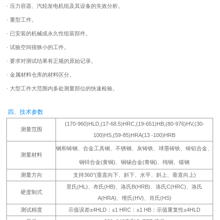
· 压力容器、汽轮发电机组及其设备的失效分析。
· 重型工件。
· 已安装的机械或永久性组装部件。
· 试验空间很狭小的工件。
· 要求对测试结果有正规的原始记录。
· 金属材料仓库的材料区分。
· 大型工件大范围内多处测量部位的快速检验。
四、技术参数
(170-960)HLD,(17-68.5)HRC,(19-651)HB,(80-976)HV,(30-
测量范围
100)HS,(59-85)HRA(13 -100)HRB
钢和铸钢、合金工具钢、不锈钢、灰铸铁、球墨铸铁、铸铝合金、
测量材料
铜锌合金(黄铜)、铜锡合金(青铜)、纯铜、锻钢
测量方向
支持360°(垂直向下、斜下、水平、斜上、垂直向上)
里氏(HL)、布氏(HB)、洛氏B(HRB)、洛氏C(HRC)、洛氏
硬度制式
A(HRA)、维氏(HV)、肖氏(HS)
测试精度
示值误差±4HLD：±1 HRC：±1 HB：示值重复性±4HLD