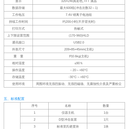
显示
320×240真彩色,TFT 液晶
数据存储
最大600组(冲击次数32～1)
工作电压
7.4V 锂离子电池组
持续工作时间
约200小时(不开背光时)
打印方式
热敏式
上下限设置范围
(170-960)HLD
通讯接口
USB2.0
外形尺寸
209×85×45mm(主机)
重 量
约0.6kg(主机)
相对湿度
≤90％
操作温度
－20～+60℃
存储温度
-30℃～+60℃
使用环境
周围环境无强烈振动、无强烈磁场、无腐蚀性介质及严重粉尘
五、标准配置
序号
名称
数量
1
仪器主机
1台
2
D型冲击装置
1只
3
标准里氏硬度块
1块