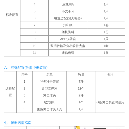
4
尼龙刷A
1只
5
小支承环
1只
标准配置
6
电源适配器(充电器)
1只
7
打印纸
1卷
8
随机资料
1份
9
ABS仪器箱
1只
10
数据传输及分析软件光盘
1套
11
通信电缆
1条
六、可选配置(异型冲击装置)
序号
名称
数量
备注
1
异型冲击装置
7种
选择配
2
异型支撑环
12个
置
3
冲击球头
2种
4
尼龙刷B
1个
G型冲击装置时使用
5
更换冲击球头工具
1只
七、仪器选型指南