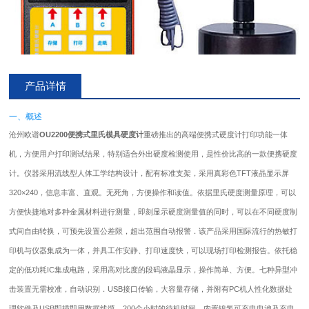
产品详情
一、概述
沧州欧谱
OU2200便携式里氏
模具硬度计
重磅推出的高端便携式硬度计打印功能一体
机，方便用户打印测试结果，特别适合外出硬度检测使用，是性价比高的一款便携硬度
计。仪器采用流线型人体工学结构设计，配有标准支架，采用真彩色TFT液晶显示屏
320×240，信息丰富、直观。无死角，方便操作和读值。依据里氏硬度测量原理，可以
方便快捷地对多种金属材料进行测量，即刻显示硬度测量值的同时，可以在不同硬度制
式间自由转换，可预先设置公差限，超出范围自动报警．该产品采用国际流行的热敏打
印机与仪器集成为一体，并具工作安静、打印速度快，可以现场打印检测报告。依托稳
定的低功耗IC集成电路，采用高对比度的段码液晶显示，操作简单、方便。七种异型冲
击装置无需校准，自动识别．USB接口传输，大容量存储，并附有PC机人性化数据处
理软件及USB即插即用数据线缆，200个小时的待机时间，内置镍氢可充电电池及充电