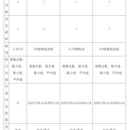
×
√
×
√
功
能
自
定
×
×
√
√
材
料
电
1.5V×3
6V镍氢电池组
3.7V锂电池
6V镍氢电池组
池
统
测量次数、
计
最大值、
测量次数、最大值、
测量次数、最大值、
测量次数、最大值、
功
最小值、
最小值、平均值
最小值、平均值
最小值、平均值
能
平均值
可
选
冲
D
D/DC/DL/C/G/E/D+15
D/DC/DL/C/G/E/D+15
D/DC/DL/C/G/E/D+15
击
装
置
语
中文
中文/英文
中文/英文
中文/英文