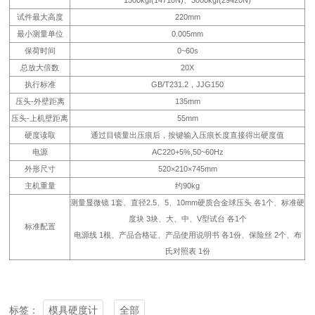
试件最大高度
220mm
最小测量单位
0.005mm
保荷时间
0~60s
总放大倍数
20X
执行标准
GB/T231.2，JJG150
压头-外壁距离
135mm
压头-上机壁距离
55mm
硬度读取
通过目镜量出压痕后，按键输入压痕长度直接得出硬度值
电源
AC220+5%,50~60Hz
外形尺寸
520×210×745mm
主机重量
约90kg
测量显微镜 1套、直径2.5、5、10mm硬质合金球压头 各1个、标准硬
度块 3块、大、中、V型试台 各1个
标准配置
电源线 1根、产品合格证、产品使用说明书 各1份、保险丝 2个、布
氏对照表 1份
模具硬度计
全部
标签：